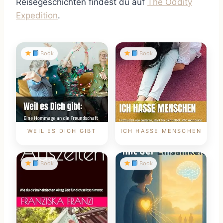
Reisegeschichten findest du auf
The Oddity
Expedition
.
Book
Book
WEIL ES DICH GIBT
ICH HASSE MENSCHEN
Book
Book