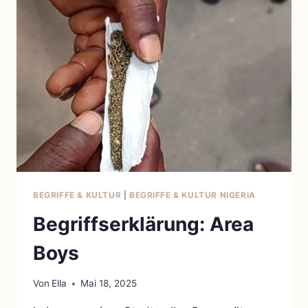
ALS
ICH
DACHTE,
DIE
WOLLEN
MICH
VERÄPPELN
BEGRIFFE & KULTUR
|
BEGRIFFE & KULTUR NIGERIA
Begriffserklärung: Area
Boys
Von
Ella
Mai 18, 2025