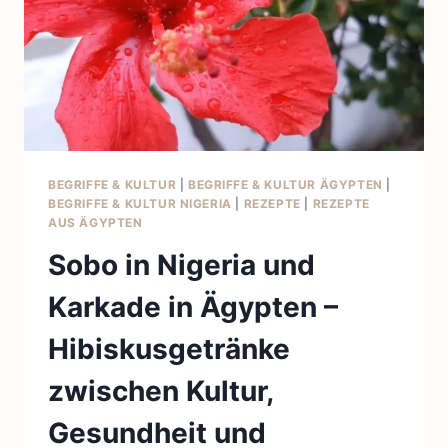
BEGRIFFE & KULTUR
|
BEGRIFFE & KULTUR ÄGYPTEN
|
BEGRIFFE & KULTUR NIGERIA
|
REZEPTE
|
REZEPTE
AUS ÄGYPTEN
Sobo in Nigeria und
Karkade in Ägypten –
Hibiskusgetränke
zwischen Kultur,
Gesundheit und