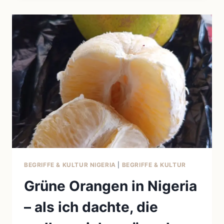
UND
KARKADE
IN
ÄGYPTEN
–
HIBISKUSGETRÄNKE
ZWISCHEN
KULTUR,
GESUNDHEIT
UND
PERSÖNLICHER
REISE
BEGRIFFE & KULTUR NIGERIA
|
BEGRIFFE & KULTUR
Grüne Orangen in Nigeria
– als ich dachte, die