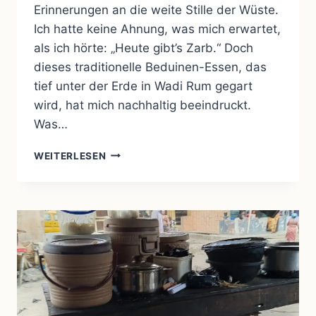
Erinnerungen an die weite Stille der Wüste.
Ich hatte keine Ahnung, was mich erwartet,
als ich hörte: „Heute gibt’s Zarb.“ Doch
dieses traditionelle Beduinen-Essen, das
tief unter der Erde in Wadi Rum gegart
wird, hat mich nachhaltig beeindruckt.
Was…
ZARB:
WEITERLESEN
DAS
TRADITIONELLE
BEDUINEN-
ESSEN
AUS
DEM
ERDOFEN
IN
WADI
RUM