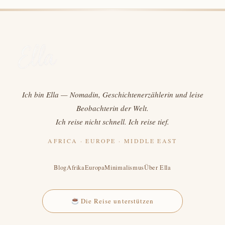
NIGERIAS
HERZHAFTER
BOHNENPUDDING
(VEGAN
&
VEGETARISCH)
Ich bin Ella — Nomadin, Geschichtenerzählerin und leise
Beobachterin der Welt.
Ich reise nicht schnell. Ich reise tief.
AFRICA · EUROPE · MIDDLE EAST
Blog
Afrika
Europa
Minimalismus
Über Ella
Die Reise unterstützen