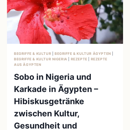
BEGRIFFE & KULTUR
|
BEGRIFFE & KULTUR ÄGYPTEN
|
BEGRIFFE & KULTUR NIGERIA
|
REZEPTE
|
REZEPTE
AUS ÄGYPTEN
Sobo in Nigeria und
Karkade in Ägypten –
Hibiskusgetränke
zwischen Kultur,
Gesundheit und