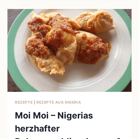
UND
KARKADE
IN
ÄGYPTEN
–
HIBISKUSGETRÄNKE
ZWISCHEN
KULTUR,
GESUNDHEIT
UND
PERSÖNLICHER
REISE
REZEPTE
|
REZEPTE AUS NIGERIA
Moi Moi – Nigerias
herzhafter