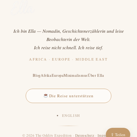
Ich bin Ella — Nomadin, Geschichtenerzählerin und leise
Beobachterin der Welt.
Ich reise nicht schnell. Ich reise tief.
AFRICA · EUROPE · MIDDLE EAST
Blog
Afrika
Europa
Minimalismus
Über Ella
Die Reise unterstützen
ENGLISH
⇪ Teilen
© 2026 The Oddity Expedition ·
Datenschutz
·
Impressum