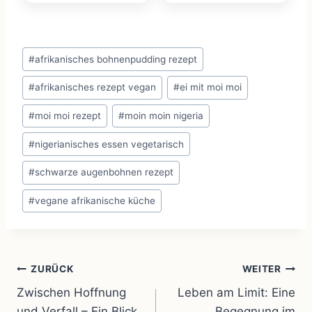
Schlagworte:
#
afrikanisches bohnenpudding rezept
#
afrikanisches rezept vegan
#
ei mit moi moi
#
moi moi rezept
#
moin moin nigeria
#
nigerianisches essen vegetarisch
#
schwarze augenbohnen rezept
#
vegane afrikanische küche
Beitragsnavigation
ZURÜCK
WEITER
Zwischen Hoffnung
Leben am Limit: Eine
und Verfall – Ein Blick
Begegnung im