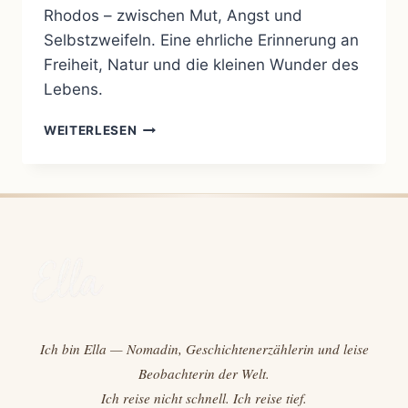
Rhodos – zwischen Mut, Angst und
Selbstzweifeln. Eine ehrliche Erinnerung an
Freiheit, Natur und die kleinen Wunder des
Lebens.
WILDCAMPEN
WEITERLESEN
AUF
RHODOS:
MUT,
ZWEIFEL
UND
DAS
LEBEN
IN
SEINEM
EHRLICHSTEN
MOMENT
Ich bin Ella — Nomadin, Geschichtenerzählerin und leise
Beobachterin der Welt.
Ich reise nicht schnell. Ich reise tief.