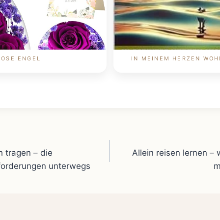
ROSE ENGEL
IN MEINEM HERZEN WOH
gation
 tragen – die
Allein reisen lernen –
forderungen unterwegs
m