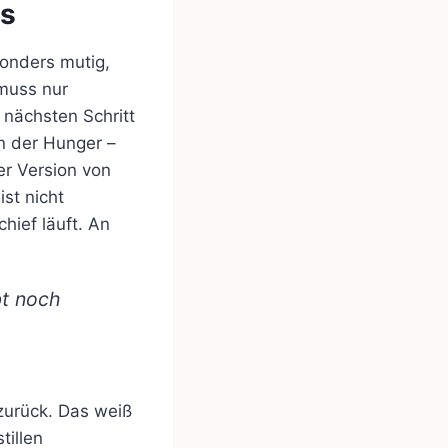
gs
sonders mutig,
muss nur
 nächsten Schritt
nn der Hunger –
er Version von
st nicht
hief läuft. An
bt noch
 zurück. Das weiß
tillen