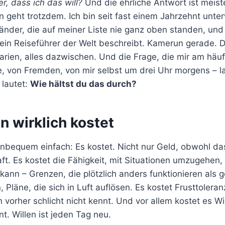
er, dass ich das will?
Und die ehrliche Antwort ist meist
n geht trotzdem. Ich bin seit fast einem Jahrzehnt unt
änder, die auf meiner Liste nie ganz oben standen, und
kein Reiseführer der Welt beschreibt. Kamerun gerade. D
arien, alles dazwischen. Und die Frage, die mir am häuf
e, von Fremden, von mir selbst um drei Uhr morgens – l
 lautet:
Wie hältst du das durch?
n wirklich kostet
unbequem einfach: Es kostet. Nicht nur Geld, obwohl da
ft. Es kostet die Fähigkeit, mit Situationen umzugehen, 
 kann – Grenzen, die plötzlich anders funktionieren als 
 Pläne, die sich in Luft auflösen. Es kostet Frusttoleran
orher schlicht nicht kennt. Und vor allem kostet es Wil
t. Willen ist jeden Tag neu.