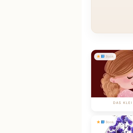
Book
DAS KLE
Book