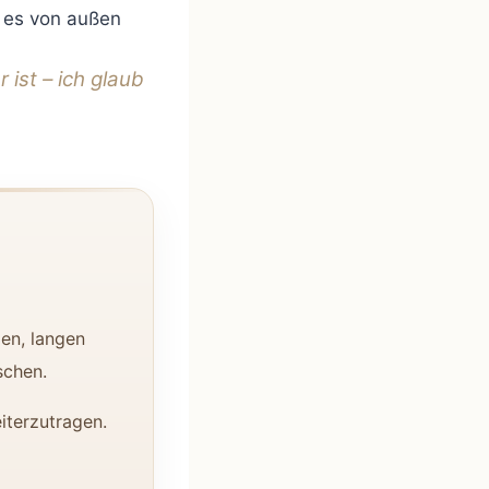
n es von außen
 ist – ich glaub
en, langen
schen.
iterzutragen.