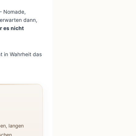
n – Nomade,
d erwarten dann,
 es nicht
ht in Wahrheit das
en, langen
schen.