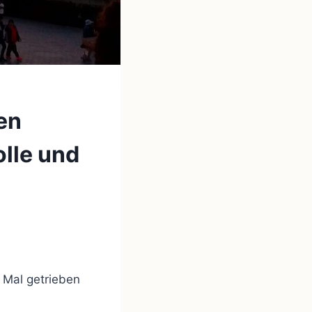
en
lle und
. Mal getrieben