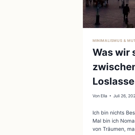
MINIMALISMUS & MU
Was wir 
zwischen
Loslass
Von
Ella
Juli 26, 20
Ich bin nichts B
Mal bin ich Nomad
von Träumen, mal i