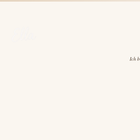
ZWISCHEN
ARMUT
UND
REICHTUM,
KONTROLLE
UND
LOSLASSEN
Ich b