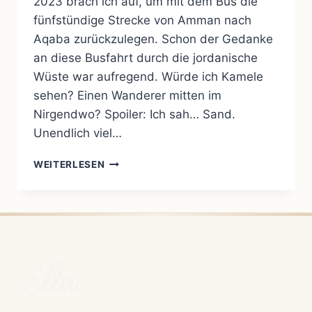
2023 brach ich auf, um mit dem Bus die
fünfstündige Strecke von Amman nach
Aqaba zurückzulegen. Schon der Gedanke
an diese Busfahrt durch die jordanische
Wüste war aufregend. Würde ich Kamele
sehen? Einen Wanderer mitten im
Nirgendwo? Spoiler: Ich sah… Sand.
Unendlich viel…
WUNDER
WEITERLESEN
–
MEINE
AQABA-
EXPEDITION
IM
DEZEMBER 2023