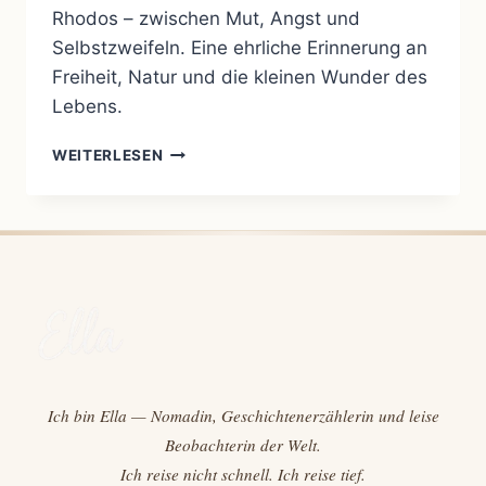
Rhodos – zwischen Mut, Angst und
Selbstzweifeln. Eine ehrliche Erinnerung an
Freiheit, Natur und die kleinen Wunder des
Lebens.
WILDCAMPEN
WEITERLESEN
AUF
RHODOS:
MUT,
ZWEIFEL
UND
DAS
LEBEN
IN
SEINEM
EHRLICHSTEN
MOMENT
Ich bin Ella — Nomadin, Geschichtenerzählerin und leise
Beobachterin der Welt.
Ich reise nicht schnell. Ich reise tief.