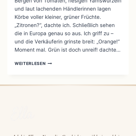
Bergen von Tomaten, riesigen Yamswurzeln
und laut lachenden Händlerinnen lagen
Körbe voller kleiner, grüner Früchte.
„Zitronen?“, dachte ich. Schließlich sehen
die in Europa genau so aus. Ich griff zu –
und die Verkäuferin grinste breit: „Orange!“
Moment mal. Grün ist doch unreif! dachte…
GRÜNE
WEITERLESEN
ORANGEN
IN
NIGERIA
–
ALS
ICH
DACHTE,
DIE
WOLLEN
MICH
VERÄPPELN