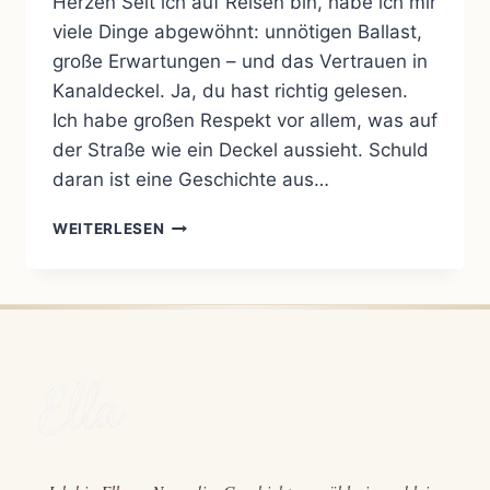
Herzen Seit ich auf Reisen bin, habe ich mir
viele Dinge abgewöhnt: unnötigen Ballast,
große Erwartungen – und das Vertrauen in
Kanaldeckel. Ja, du hast richtig gelesen.
Ich habe großen Respekt vor allem, was auf
der Straße wie ein Deckel aussieht. Schuld
daran ist eine Geschichte aus…
ACHTUNG,
WEITERLESEN
DECKELALARM!
–
WIE
ICH
IN
NIGERIA
(FAST)
KANALISIERT
WURDE