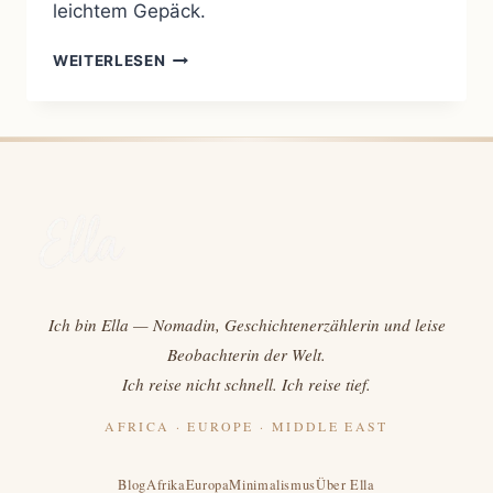
leichtem Gepäck.
MEIN
WEITERLESEN
WEG
IN
DEN
MINIMALISMUS
–
ZWISCHEN
ANGST,
FREIHEIT
UND
NEUEN
NORMEN
Ich bin Ella — Nomadin, Geschichtenerzählerin und leise
Beobachterin der Welt.
Ich reise nicht schnell. Ich reise tief.
AFRICA · EUROPE · MIDDLE EAST
Blog
Afrika
Europa
Minimalismus
Über Ella