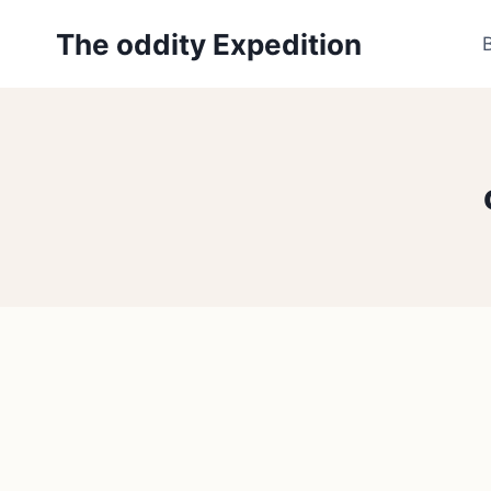
Zum
The oddity Expedition
Inhalt
springen