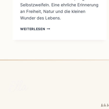
Selbstzweifeln. Eine ehrliche Erinnerung
an Freiheit, Natur und die kleinen
Wunder des Lebens.
WILDCAMPEN
WEITERLESEN
AUF
RHODOS:
MUT,
ZWEIFEL
UND
DAS
LEBEN
IN
SEINEM
EHRLICHSTEN
MOMENT
Ich b