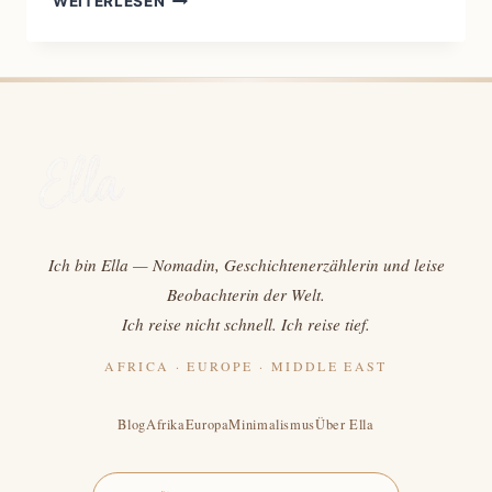
WEITERLESEN
NAIVITÄT
UND
DER
RUF
NACH
NIGERIA:
WARUM
ICH
TROTZ
ALLER
ANGST
Ich bin Ella — Nomadin, Geschichtenerzählerin und leise
GING
Beobachterin der Welt.
Ich reise nicht schnell. Ich reise tief.
AFRICA · EUROPE · MIDDLE EAST
Blog
Afrika
Europa
Minimalismus
Über Ella