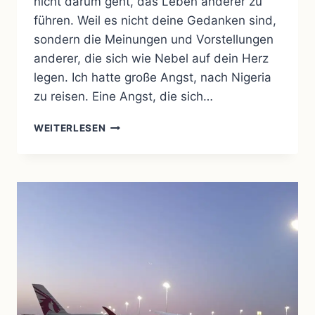
nicht darum geht, das Leben anderer zu
führen. Weil es nicht deine Gedanken sind,
sondern die Meinungen und Vorstellungen
anderer, die sich wie Nebel auf dein Herz
legen. Ich hatte große Angst, nach Nigeria
zu reisen. Eine Angst, die sich…
WENN
WEITERLESEN
ANGST
LAUTER
WIRD
ALS
DIE
VERNUNFT
–
UND
DU
TROTZDEM
GEHST